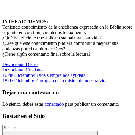
INTERACTUEMOS:
Teniendo conocimiento de la enseñanza expresada en la Biblia sobre
el punto en cuestión, cuéntenos lo siguiente:
¿Qué beneficio le trae aplicar esta palabra a su vida?
¿Cree que este conocimiento pudiera contribuir a mejorar sus
andanzas por el camino de Dios?
¿Tiene algún comentario final sobre la lectura?
Devocional Diario
Devocional Cristiano
Navegación
Entrada
16 de Diciembre: Dios siempre nos ayudara
anterior:
Siguiente
18 de Diciembre: Cumplamos la misión de nuestra vida
de
entrada:
entradas
Dejar una contestacion
Lo siento, debes estar
conectado
para publicar un comentario.
Buscar en el Sitio
Buscar: