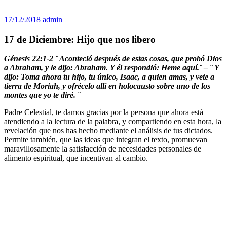
17/12/2018
admin
17 de Diciembre: Hijo que nos libero
Génesis 22:1-2 ¨ Aconteció después de estas cosas, que probó Dios
a Abraham, y le dijo: Abraham. Y él respondió: Heme aquí.¨ – ¨ Y
dijo: Toma ahora tu hijo, tu único, Isaac, a quien amas, y vete a
tierra de Moriah, y ofrécelo allí en holocausto sobre uno de los
montes que yo te diré. ¨
Padre Celestial, te damos gracias por la persona que ahora está
atendiendo a la lectura de la palabra, y compartiendo en esta hora, la
revelación que nos has hecho mediante el análisis de tus dictados.
Permite también, que las ideas que integran el texto, promuevan
maravillosamente la satisfacción de necesidades personales de
alimento espiritual, que incentivan al cambio.