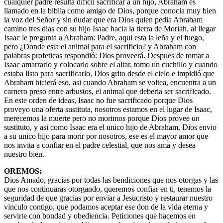
cualquier padre resulta dificil sacrificar a un hijo, Abraham es
llamado en la biblia como amigo de Dios, porque conocia muy bien
la voz del Señor y sin dudar que era Dios quien pedia Abraham
camino tres dias con su hijo Isaac hacia la tierra de Moriah, al llegar
Isaac le pregunta a Abraham: Padre, aqui esta la leña y el fuego,
pero ¿Donde esta el animal para el sacrificio? y Abraham con
palabras profeticas respondió: Dios proveerá. Despues de tomar a
Isaac amarrarlo y colocarlo sobre el altar, tomo un cuchillo y cuando
estaba listo para sacrificarlo, Dios grito desde el cielo e impidió que
Abraham hicierá eso, asi cuando Abraham se voltea, encuentra a un
carnero preso entre arbustos, el animal que deberia ser sacrificado.
En este orden de ideas, Isaac no fue sacrificado porque Dios
proveyo una oferta sustituta, nosotros estamos en el lugar de Isaac,
merecemos la muerte pero no morimos porque Dios provee un
sustituto, y asi como Isaac era el unico hijo de Abraham, Dios envio
a su unico hijo para morir por nosotros, ese es el mayor amor que
nos invita a confiar en el padre celestial, que nos ama y desea
nuestro bien.
OREMOS:
Dios Amado, gracias por todas las bendiciones que nos otorgas y las
que nos continuaras otorgando, queremos confiar en ti, tenemos la
seguridad de que gracias por enviar a Jesucristo y restaurar nuestro
vinculo contigo, que podamos aceptar ese don de la vida eterna y
servirte con bondad y obediencia. Peticiones que hacemos en