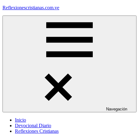
Saltar
Reflexionescristianas.com.ve
al
contenido
Reflexiones
Cristianas
y
Devocionales
Diarios
Navegación
Inicio
Devocional Diario
Reflexiones Cristianas