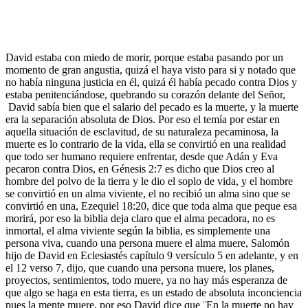
David estaba con miedo de morir, porque estaba pasando por un
momento de gran angustia, quizá el haya visto para si y notado que
no había ninguna justicia en él, quizá él había pecado contra Dios y
estaba penitenciándose, quebrando su corazón delante del Señor,
David sabía bien que el salario del pecado es la muerte, y la muerte
era la separación absoluta de Dios. Por eso el temía por estar en
aquella situación de esclavitud, de su naturaleza pecaminosa, la
muerte es lo contrario de la vida, ella se convirtió en una realidad
que todo ser humano requiere enfrentar, desde que Adán y Eva
pecaron contra Dios, en Génesis 2:7 es dicho que Dios creo al
hombre del polvo de la tierra y le dio el soplo de vida, y el hombre
se convirtió en un alma viviente, el no recibió un alma sino que se
convirtió en una, Ezequiel 18:20, dice que toda alma que peque esa
morirá, por eso la biblia deja claro que el alma pecadora, no es
inmortal, el alma viviente según la biblia, es simplemente una
persona viva, cuando una persona muere el alma muere, Salomón
hijo de David en Eclesiastés capítulo 9 versículo 5 en adelante, y en
el 12 verso 7, dijo, que cuando una persona muere, los planes,
proyectos, sentimientos, todo muere, ya no hay más esperanza de
que algo se haga en esta tierra, es un estado de absoluta inconciencia
pues la mente muere, por eso David dice que ¨En la muerte no hay