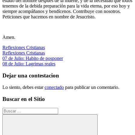
estado del hombre después de la muerte, y de la necesidad que todos
tenemos de la debida preparación para la vida eterna, por eso hoy y
siempre acompáñanos y bendícenos. Contribuye con nosotros.
Peticiones que hacemos en nombre de Jesucristo.
Amen.
Reflexiones Cristianas
Reflexiones Cristianas
Navegación
Entrada
07 de Julio: Habito de posponer
anterior:
Siguiente
08 de Julio: Lagrimas reales
de
entrada:
entradas
Dejar una contestacion
Lo siento, debes estar
conectado
para publicar un comentario.
Buscar en el Sitio
Buscar: