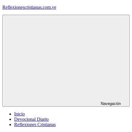
Saltar
Reflexionescristianas.com.ve
al
contenido
Reflexiones
Cristianas
y
Devocionales
Diarios
Navegación
Inicio
Devocional Diario
Reflexiones Cristianas