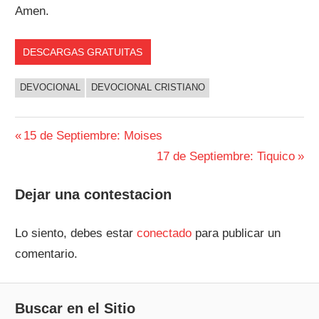
Amen.
DESCARGAS GRATUITAS
DEVOCIONAL
DEVOCIONAL CRISTIANO
Navegación
Entrada
15 de Septiembre: Moises
anterior:
Siguiente
17 de Septiembre: Tiquico
de
entrada:
entradas
Dejar una contestacion
Lo siento, debes estar
conectado
para publicar un
comentario.
Buscar en el Sitio