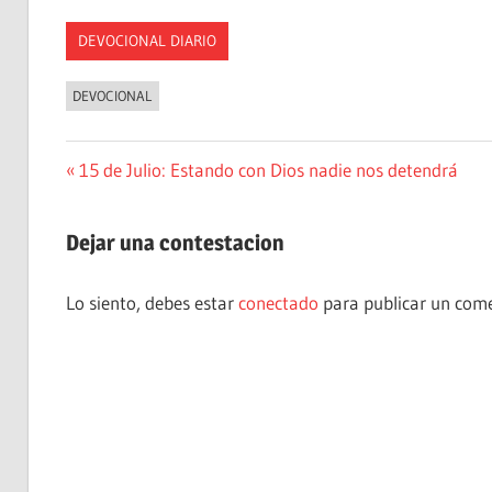
DEVOCIONAL DIARIO
DEVOCIONAL
Navegación
Entrada
15 de Julio: Estando con Dios nadie nos detendrá
anterior:
de
Dejar una contestacion
entradas
Lo siento, debes estar
conectado
para publicar un come