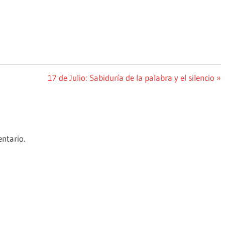
Siguiente
17 de Julio: Sabiduría de la palabra y el silencio
entrada:
ntario.