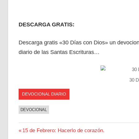
DESCARGA GRATIS:
Descarga gratis «30 Días con Dios» un devocional
diario de las Santas Escrituras…
30 D
DEVOCIONAL DIARIO
DEVOCIONAL
Navegación
Entrada
15 de Febrero: Hacerlo de corazón.