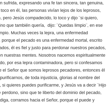
n sufrida, expresando una fe tan sincera, tan genuina,
co en él, las personas vivían lejos de los leprosos,
, pero Jesús compadecido, lo toco y dijo ¨si quiero,
ino que también quería, dijo: ¨Quedas limpio¨, en ese
 limpio. Muchas veces la lepra, una enfermedad
, porque el pecado es una enfermedad mortal, escrito
dos, él es fiel y justo para perdonar nuestros pecados,
en nuestras mentes. Nosotros nacemos espiritualmente
do, por esa lepra contaminadora, pero si confesamos
te el Señor que somos leprosos pecadores, entonces él
urificarnos, de toda injusticia, glorias al nombre del
i quieres puedes purificarme, y Jesús va a decir ¨Hijo
e perdono, sino que te liberto del dominio del pecado,
ndiga, corramos hacia el Señor, porque el puede y