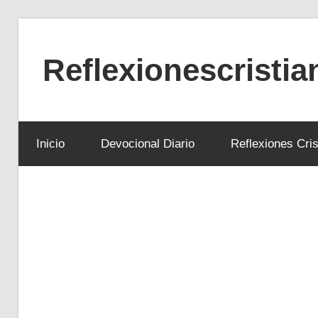
Saltar
al
Reflexionescristi
contenido
Reflexiones
Cristianas
Inicio
Devocional Diario
Reflexiones Cris
y
Devocionales
Diarios