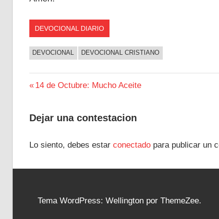
DEVOCIONAL DIARIO
DEVOCIONAL
DEVOCIONAL CRISTIANO
Navegación
Entrada
14 de Octubre: Mucho Aceite
anterior:
de
Dejar una contestacion
entradas
Lo siento, debes estar
conectado
para publicar un c
Tema WordPress: Wellington por ThemeZee.