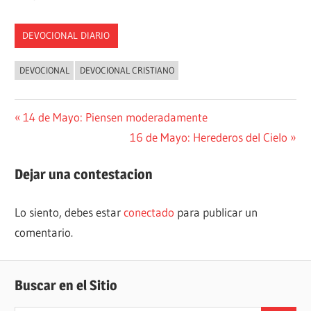
DEVOCIONAL DIARIO
DEVOCIONAL
DEVOCIONAL CRISTIANO
Navegación
Entrada
14 de Mayo: Piensen moderadamente
anterior:
Siguiente
16 de Mayo: Herederos del Cielo
de
entrada:
entradas
Dejar una contestacion
Lo siento, debes estar
conectado
para publicar un
comentario.
Buscar en el Sitio