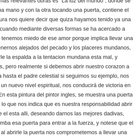
as relevantes obras es “La luz del mundo”, donde se
na mano y con la otra tocando una puerta, contiene el
pintura nos quiere decir que quiza hayamos tenido ya una
, cuando mediante diversas formas se ha acercado a
ces tenemos miedo de ese amor porque implica llevar una
ntenernos alejados del pecado y los placeres mundanos,
le la espalda a la tentacion mundana esta mal, y
, pero realmente si debemos abrir nuestro corazon a
 hasta el padre celestial si seguimos su ejemplo, nos
n nuevo nivel espiritual, nos conducirá de victoria en
En esta pintura del pintor ingles, se muestra una puerta
 lo que nos indica que es nuestra responsabilidad abrir
 el esta alli, deseando darnos las mejores dadivas,
mba esa puerta para entrar a la fuerza, y notese que el
 al abrirle la puerta nos comprometemos a llevar una