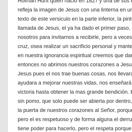
Holman Hunt quien nacio en 1827 y una de sus m
refleja la imagen de Jesus con una linterna en u
texto de este versiculo en la parte inferior, la 
llamada de Jesus, el ya ha dado el primer paso
nosotros para invitarnos a recibirle, pero a ve
cruz, osea realizar un sacrificio personal y ma
en nuestra ignorancia espiritual creemos que dar
entonces no abrimos nuestros corazones a Jesus
Jesus pues el nos trae buenas cosas, nos llevara
ayudara a mejorar nuestras vidas, nos enseñará u
victoria hasta obtener la mas grande bendición. 
sin pomo, que solo puede ser abierta por dentro,
la puerta de nuestros corazones al Señor, porque
pero el es respetuoso y de forma alguna el derru
tiene poder para hacerlo, pero el respeta porque