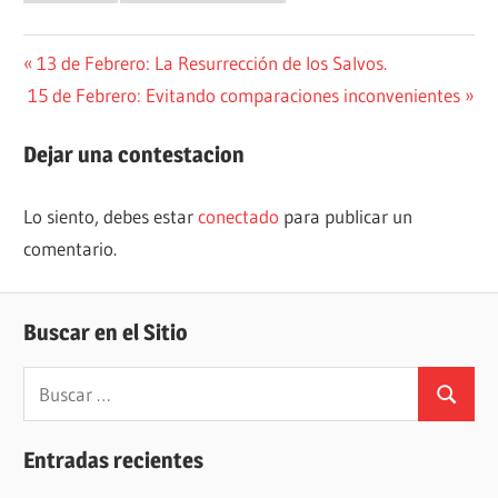
Navegación
Entrada
13 de Febrero: La Resurrección de los Salvos.
Siguiente
anterior:
15 de Febrero: Evitando comparaciones inconvenientes
de
entrada:
entradas
Dejar una contestacion
Lo siento, debes estar
conectado
para publicar un
comentario.
Buscar en el Sitio
Buscar:
Buscar
Entradas recientes