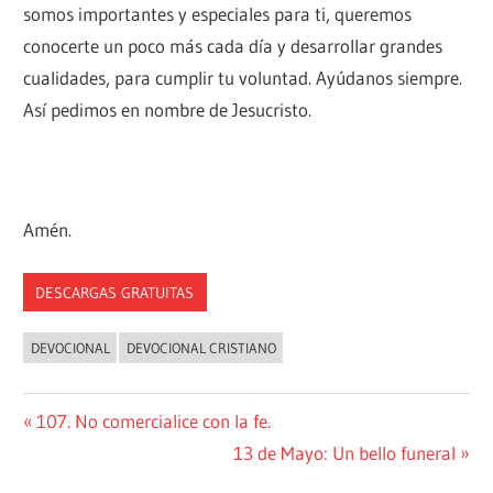
somos importantes y especiales para ti, queremos
conocerte un poco más cada día y desarrollar grandes
cualidades, para cumplir tu voluntad. Ayúdanos siempre.
Así pedimos en nombre de Jesucristo.
Amén.
DESCARGAS GRATUITAS
DEVOCIONAL
DEVOCIONAL CRISTIANO
Navegación
Entrada
107. No comercialice con la fe.
anterior:
Siguiente
13 de Mayo: Un bello funeral
de
entrada: