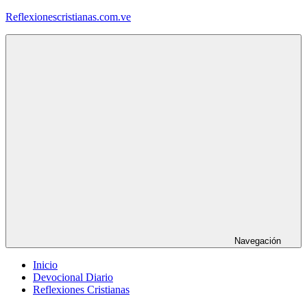
Saltar
Reflexionescristianas.com.ve
al
contenido
Reflexiones
Cristianas
y
Devocionales
Diarios
Navegación
Inicio
Devocional Diario
Reflexiones Cristianas