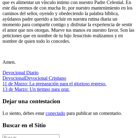
que es alimentar un vínculo intimo con nuestro Padre Celestial. En
este día oremos de con mucha fe, por nuestro mantenimiento en los
caminos del señor, oyendo y obedeciendo la palabra bíblica,
ayúdanos padre querido a incluir en nuestra rutina diaria un
momento para compartir contigo y disfrutar la experiencia de sentir
el amor que nos otorgas. Mueve tus manos en nuestro favor. Son las
peticiones que en nombre de tu hijo Jesucristo realizamos y en
nombre de quien todo lo concedes.
Amen.
Devocional Diario
Devocional
Devocional Cristiano
Navegación
Entrada
11 de Marzo: La preparación para el glorioso regreso.
anterior:
Siguiente
13 de Marzo: Un tiempo para orar.
de
entrada:
entradas
Dejar una contestacion
Lo siento, debes estar
conectado
para publicar un comentario.
Buscar en el Sitio
Buscar: