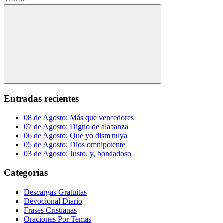
Buscar
Entradas recientes
08 de Agosto: Más que vencedores
07 de Agosto: Digno de alabanza
06 de Agosto: Que yo disminuya
05 de Agosto: Dios omnipotente
03 de Agosto: Justo, y, bondadoso
Categorías
Descargas Gratuitas
Devocional Diario
Frases Cristianas
Oraciones Por Temas