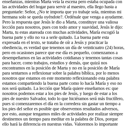
enseñanzas, mientras Marta veía la escena pero estaba ocupada con
las actividades del hogar para servir al maestro, ella llego hasta a
preguntarle: Señor, ¿No te importa que yo trabaje sola, mientras mi
hermana solo se queda oyéndote?. Ordénale que venga a ayudarme.
Pero la respuesta que Jesús le dio a Marta, constituye una valiosa
lección para nosotros, pues con todo amor y suavidad, Jesús le dijo:
Marta, tu estas atareada con muchas actividades, María escogió la
buena parte y ello no va a serle quitado. La buena parte esta
expresada en el texto, se trataba de oír a Jesús y practicar la
obediencia, es verdad que tenemos un día de veinticuatro (24) horas,
pero en ocasiones parece que ese día es pequeño, comenzamos a
desempeñarnos en las actividades cotidianas y tenemos tantas cosas
para hacer, como trabajos, estudios y demás, que quizá nos
encontramos en la posición de Marta y no en la posición de María
para sentarnos a reflexionar sobre la palabra bíblica, por lo menos
nosotros que estamos en este momento reflexionando esta palabra
estamos compartiendo la buena parte como lo hacía María y eso no
nos será quitado. La lección que María quiere enseñarnos es: que
nosotros podemos estar a los pies de Jesús, y luego de estar a los
pies de nuestro Salvador, todo lo que hiciéramos será más fructífero,
pues si comenzaremos el día en la corredera sin gastar un tiempo a
los pies del señor es posible que observemos resultados adversos,
por esto, aunque tengamos miles de actividades por realizar siempre
destinemos un tiempo para meditar en la palabra de Dios, porque
ello hará la diferencia en nuestras vidas. Valoremos lo importante