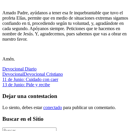
Amado Padre, ayúdanos a tener esa fe inquebrantable que tuvo el
profeta Elías, permite que en medio de situaciones extremas sigamos
confiando en ti, procediendo según tu voluntad, y, agradándote en
cada segundo. Apóyanos siempre. Peticiones que te hacemos en
nombre de Jesús. Y, agradecemos, pues sabemos que vas a obrar en
nuestro favor.
Amén.
Devocional Diario
Devocional
Devocional Cristiano
Navegación
Entrada
11 de Junio: Cuidado con caer
anterior:
Siguiente
13 de Junio: Pide y recibe
de
entrada:
entradas
Dejar una contestacion
Lo siento, debes estar
conectado
para publicar un comentario.
Buscar en el Sitio
Buscar: