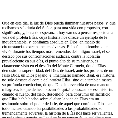
Que en este dia, la luz de Dios pueda iluminar nuestros pasos, y, que
recibamos sabiduría del Señor, para una vida con propósito, con
significado, y, llena de esperanza, hoy vamos a pensar respecto a la
vida del profeta Elías, cuya historia nos ofrece un ejemplo de fe
inquebrantable, y, confianza absoluta en Dios, en medio de
circunstancias extremamente adversas. Elías fue un hombre que
vivió, durante los tiempos más tremendos del antiguo Israel, el se
destaco por sus confrontaciones audaces, contra la idolatría
prevaleciente en sus días, el punto alto de su ministerio, es
claramente visto en el desafío del Monte Carmelo, donde Elías
demostró la superioridad, del Dios de Israel, ante los profetas de un
falso Dios, un Dios pagano, e, imaginario llamado Baal, esa historia
no solo destaca el coraje del profeta Elías, sino que también marca
su profunda convicción, de que Dios intervendría de una manera
milagrosa, lo que de hecho ocurrió, quizá conozcamos esa historia,
cuando el fuego, del cielo, descendió, para consumir un sacrificio
que Elías había hecho sobre el altar, la vida de Elías era un
testimonio sobre el poder de la fe, de aquel que confía en Dios para
todo incluso cuando las posibilidades o las probabilidades son
tremendamente adversas, la historia de Elías nos hace ser valientes,
en toda circunstancia, así los demás no tengan fe, y, maldigan con