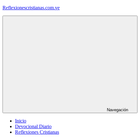
Saltar
Reflexionescristianas.com.ve
al
contenido
Reflexiones
Cristianas
y
Devocionales
Diarios
Navegación
Inicio
Devocional Diario
Reflexiones Cristianas