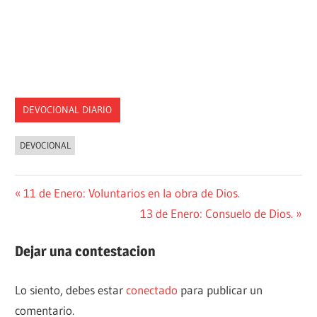
DEVOCIONAL DIARIO
DEVOCIONAL
Navegación
Entrada
11 de Enero: Voluntarios en la obra de Dios.
anterior:
Siguiente
13 de Enero: Consuelo de Dios.
de
entrada:
entradas
Dejar una contestacion
Lo siento, debes estar
conectado
para publicar un
comentario.