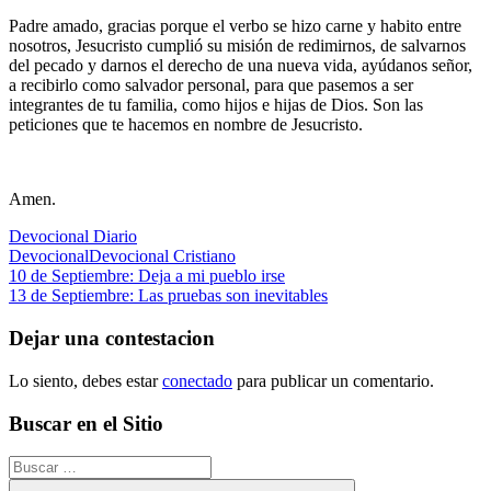
Padre amado, gracias porque el verbo se hizo carne y habito entre
nosotros, Jesucristo cumplió su misión de redimirnos, de salvarnos
del pecado y darnos el derecho de una nueva vida, ayúdanos señor,
a recibirlo como salvador personal, para que pasemos a ser
integrantes de tu familia, como hijos e hijas de Dios. Son las
peticiones que te hacemos en nombre de Jesucristo.
Amen.
Devocional Diario
Devocional
Devocional Cristiano
Navegación
Entrada
10 de Septiembre: Deja a mi pueblo irse
anterior:
Siguiente
13 de Septiembre: Las pruebas son inevitables
de
entrada:
entradas
Dejar una contestacion
Lo siento, debes estar
conectado
para publicar un comentario.
Buscar en el Sitio
Buscar: