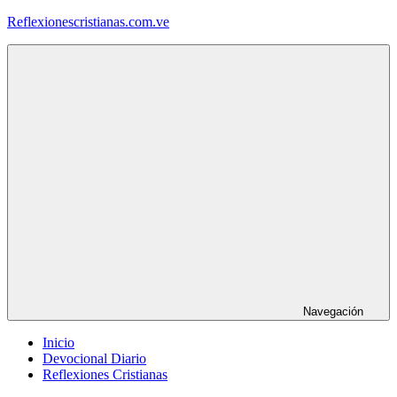
Saltar
Reflexionescristianas.com.ve
al
contenido
Reflexiones
Cristianas
y
Devocionales
Diarios
Navegación
Inicio
Devocional Diario
Reflexiones Cristianas