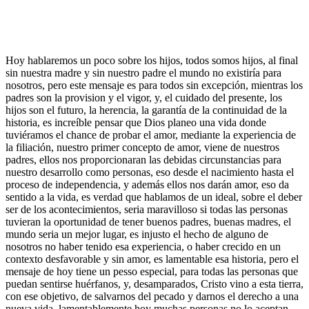
Hoy hablaremos un poco sobre los hijos, todos somos hijos, al final
sin nuestra madre y sin nuestro padre el mundo no existiría para
nosotros, pero este mensaje es para todos sin excepción, mientras los
padres son la provision y el vigor, y, el cuidado del presente, los
hijos son el futuro, la herencia, la garantía de la continuidad de la
historia, es increíble pensar que Dios planeo una vida donde
tuviéramos el chance de probar el amor, mediante la experiencia de
la filiación, nuestro primer concepto de amor, viene de nuestros
padres, ellos nos proporcionaran las debidas circunstancias para
nuestro desarrollo como personas, eso desde el nacimiento hasta el
proceso de independencia, y además ellos nos darán amor, eso da
sentido a la vida, es verdad que hablamos de un ideal, sobre el deber
ser de los acontecimientos, seria maravilloso si todas las personas
tuvieran la oportunidad de tener buenos padres, buenas madres, el
mundo seria un mejor lugar, es injusto el hecho de alguno de
nosotros no haber tenido esa experiencia, o haber crecido en un
contexto desfavorable y sin amor, es lamentable esa historia, pero el
mensaje de hoy tiene un pesso especial, para todas las personas que
puedan sentirse huérfanos, y, desamparados, Cristo vino a esta tierra,
con ese objetivo, de salvarnos del pecado y darnos el derecho a una
nueva vida, lamentablemente hoy muchas personas no lo aceptan,