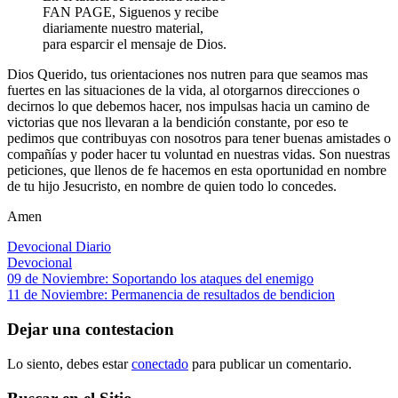
FAN PAGE, Siguenos y recibe
diariamente nuestro material,
para esparcir el mensaje de Dios.
Dios Querido, tus orientaciones nos nutren para que seamos mas
fuertes en las situaciones de la vida, al otorgarnos direcciones o
decirnos lo que debemos hacer, nos impulsas hacia un camino de
victorias que nos llevaran a la bendición constante, por eso te
pedimos que contribuyas con nosotros para tener buenas amistades o
compañías y poder hacer tu voluntad en nuestras vidas. Son nuestras
peticiones, que llenos de fe hacemos en esta oportunidad en nombre
de tu hijo Jesucristo, en nombre de quien todo lo concedes.
Amen
Devocional Diario
Devocional
Navegación
Entrada
09 de Noviembre: Soportando los ataques del enemigo
anterior:
Siguiente
11 de Noviembre: Permanencia de resultados de bendicion
de
entrada:
entradas
Dejar una contestacion
Lo siento, debes estar
conectado
para publicar un comentario.