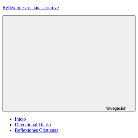
Saltar
Reflexionescristianas.com.ve
al
contenido
Reflexiones
Cristianas
y
Devocionales
Diarios
Navegación
Inicio
Devocional Diario
Reflexiones Cristianas