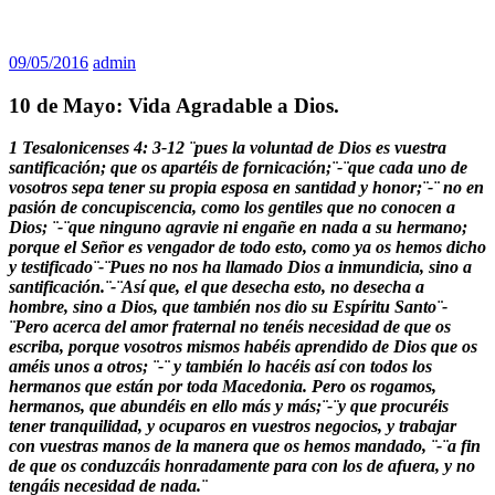
09/05/2016
admin
10 de Mayo: Vida Agradable a Dios.
1 Tesalonicenses 4: 3-12 ¨pues la voluntad de Dios es vuestra
santificación; que os apartéis de fornicación;¨-¨que cada uno de
vosotros sepa tener su propia esposa en santidad y honor;¨-¨ no en
pasión de concupiscencia, como los gentiles que no conocen a
Dios; ¨-¨que ninguno agravie ni engañe en nada a su hermano;
porque el Señor es vengador de todo esto, como ya os hemos dicho
y testificado¨-¨Pues no nos ha llamado Dios a inmundicia, sino a
santificación.¨-¨Así que, el que desecha esto, no desecha a
hombre, sino a Dios, que también nos dio su Espíritu Santo¨-
¨Pero acerca del amor fraternal no tenéis necesidad de que os
escriba, porque vosotros mismos habéis aprendido de Dios que os
améis unos a otros; ¨-¨ y también lo hacéis así con todos los
hermanos que están por toda Macedonia. Pero os rogamos,
hermanos, que abundéis en ello más y más;¨-¨y que procuréis
tener tranquilidad, y ocuparos en vuestros negocios, y trabajar
con vuestras manos de la manera que os hemos mandado, ¨-¨a fin
de que os conduzcáis honradamente para con los de afuera, y no
tengáis necesidad de nada.¨