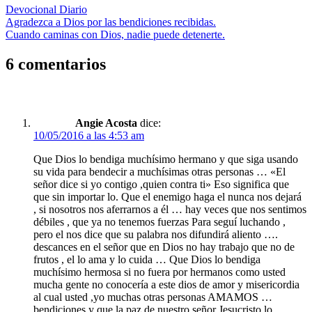
Devocional Diario
Navegación
Entrada
Agradezca a Dios por las bendiciones recibidas.
anterior:
Siguiente
Cuando caminas con Dios, nadie puede detenerte.
de
entrada:
entradas
6 comentarios
Angie Acosta
dice:
10/05/2016 a las 4:53 am
Que Dios lo bendiga muchísimo hermano y que siga usando
su vida para bendecir a muchísimas otras personas … «El
señor dice si yo contigo ,quien contra ti» Eso significa que
que sin importar lo. Que el enemigo haga el nunca nos dejará
, si nosotros nos aferrarnos a él … hay veces que nos sentimos
débiles , que ya no tenemos fuerzas Para seguí luchando ,
pero el nos dice que su palabra nos difundirá aliento ….
descances en el señor que en Dios no hay trabajo que no de
frutos , el lo ama y lo cuida … Que Dios lo bendiga
muchísimo hermosa si no fuera por hermanos como usted
mucha gente no conocería a este dios de amor y misericordia
al cual usted ,yo muchas otras personas AMAMOS …
bendiciones y que la paz de nuestro señor Jesucristo lo