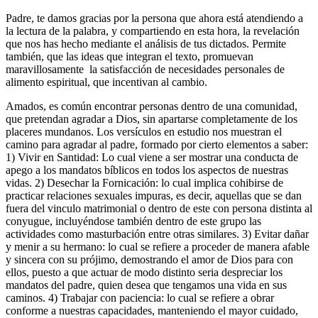
Padre, te damos gracias por la persona que ahora está atendiendo a
la lectura de la palabra, y compartiendo en esta hora, la revelación
que nos has hecho mediante el análisis de tus dictados. Permite
también, que las ideas que integran el texto, promuevan
maravillosamente la satisfacción de necesidades personales de
alimento espiritual, que incentivan al cambio.
Amados, es común encontrar personas dentro de una comunidad,
que pretendan agradar a Dios, sin apartarse completamente de los
placeres mundanos. Los versículos en estudio nos muestran el
camino para agradar al padre, formado por cierto elementos a saber:
1) Vivir en Santidad: Lo cual viene a ser mostrar una conducta de
apego a los mandatos bíblicos en todos los aspectos de nuestras
vidas. 2) Desechar la Fornicación: lo cual implica cohibirse de
practicar relaciones sexuales impuras, es decir, aquellas que se dan
fuera del vinculo matrimonial o dentro de este con persona distinta al
conyugue, incluyéndose también dentro de este grupo las
actividades como masturbación entre otras similares. 3) Evitar dañar
y menir a su hermano: lo cual se refiere a proceder de manera afable
y sincera con su prójimo, demostrando el amor de Dios para con
ellos, puesto a que actuar de modo distinto seria despreciar los
mandatos del padre, quien desea que tengamos una vida en sus
caminos. 4) Trabajar con paciencia: lo cual se refiere a obrar
conforme a nuestras capacidades, manteniendo el mayor cuidado,