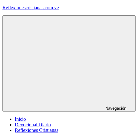
Saltar
Reflexionescristianas.com.ve
al
contenido
Reflexiones
Cristianas
y
Devocionales
Diarios
Navegación
Inicio
Devocional Diario
Reflexiones Cristianas