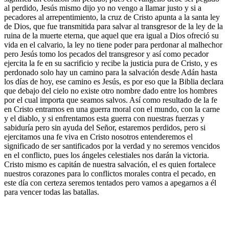
al perdido, Jesús mismo dijo yo no vengo a llamar justo y si a
pecadores al arrepentimiento, la cruz de Cristo apunta a la santa ley
de Dios, que fue transmitida para salvar al transgresor de la ley de la
ruina de la muerte eterna, que aquel que era igual a Dios ofreció su
vida en el calvario, la ley no tiene poder para perdonar al malhechor
pero Jesús tomo los pecados del transgresor y así como pecador
ejercita la fe en su sacrificio y recibe la justicia pura de Cristo, y es
perdonado solo hay un camino para la salvación desde Adán hasta
los días de hoy, ese camino es Jesús, es por eso que la Biblia declara
que debajo del cielo no existe otro nombre dado entre los hombres
por el cual importa que seamos salvos. Así como resultado de la fe
en Cristo entramos en una guerra moral con el mundo, con la carne
y el diablo, y si enfrentamos esta guerra con nuestras fuerzas y
sabiduría pero sin ayuda del Señor, estaremos perdidos, pero si
ejercitamos una fe viva en Cristo nosotros entenderemos el
significado de ser santificados por la verdad y no seremos vencidos
en el conflicto, pues los ángeles celestiales nos darán la victoria.
Cristo mismo es capitán de nuestra salvación, el es quien fortalece
nuestros corazones para lo conflictos morales contra el pecado, en
este día con certeza seremos tentados pero vamos a apegarnos a él
para vencer todas las batallas.