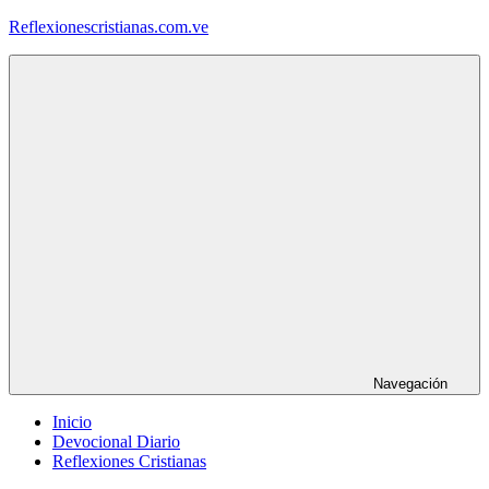
Saltar
Reflexionescristianas.com.ve
al
contenido
Reflexiones
Cristianas
y
Devocionales
Diarios
Navegación
Inicio
Devocional Diario
Reflexiones Cristianas