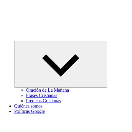
Abrir
el
menú
hijo
Oración de La Mañana
Frases Cristianas
Prédicas Cristianas
Quiénes somos
Políticas Google