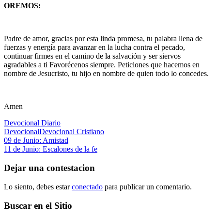
OREMOS:
Padre de amor, gracias por esta linda promesa, tu palabra llena de
fuerzas y energía para avanzar en la lucha contra el pecado,
continuar firmes en el camino de la salvación y ser siervos
agradables a ti Favorécenos siempre. Peticiones que hacemos en
nombre de Jesucristo, tu hijo en nombre de quien todo lo concedes.
Amen
Devocional Diario
Devocional
Devocional Cristiano
Navegación
Entrada
09 de Junio: Amistad
anterior:
Siguiente
11 de Junio: Escalones de la fe
de
entrada:
entradas
Dejar una contestacion
Lo siento, debes estar
conectado
para publicar un comentario.
Buscar en el Sitio