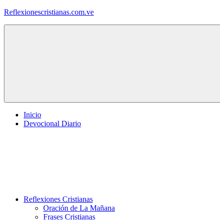
Saltar
Reflexionescristianas.com.ve
al
contenido
Reflexiones
Cristianas
y
Devocionales
Diarios
Inicio
Devocional Diario
Reflexiones Cristianas
Oración de La Mañana
Frases Cristianas