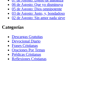
07 de Agosto: Digno de alabanza
06 de Agosto: Que yo disminuya
05 de Agosto: Dios omnipotente
03 de Agosto: Justo, y, bondadoso
02 de Agosto: Sin amor nada sirve
Categorías
Descargas Gratuitas
Devocional Diario
Frases Cristianas
Oraciones Por Temas
Prédicas Cristianas
Reflexiones Cristianas