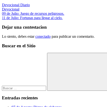
Devocional Diario
Devocional
Navegación
Entrada
09 de Julio: Juego de recursos peligrosos.
anterior:
Siguiente
11 de Julio: Fortunas para llegar al cielo.
de
entrada:
entradas
Dejar una contestacion
Lo siento, debes estar
conectado
para publicar un comentario.
Buscar en el Sitio
Buscar:
Buscar
Entradas recientes