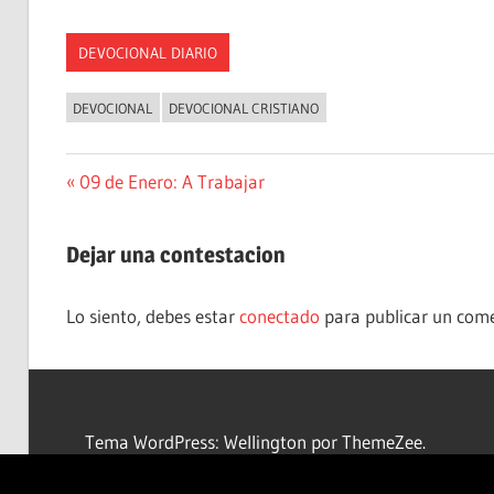
DEVOCIONAL DIARIO
DEVOCIONAL
DEVOCIONAL CRISTIANO
Navegación
Entrada
09 de Enero: A Trabajar
anterior:
de
Dejar una contestacion
entradas
Lo siento, debes estar
conectado
para publicar un come
Tema WordPress: Wellington por ThemeZee.