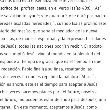
so nos dejo esta enseñanza en este versículo. Las
critos del profeta Isaías, en el verso Isaías 49:8 ¨ Así
 de salvación te ayudé; y te guardaré, y te daré por pacto
heredes asoladas heredades;¨, cuando Isaías profirió este
isterio del mesías, que sería el mediador de la nueva
 comillas, de manera espiritual, y, la expresión heredades
de Jesús, todas las naciones podrían recibir. El apóstol
as se cumplió. Jesús vino al mundo, en la plenitud del
rresponde al tiempo de gracia, que es el tiempo en que
redención. Pablo finaliza su línea, resaltando las
as dos veces en que es repetida la palabra ¨Ahora¨,
ción es ahora, este es el tiempo para aceptar a Jesús
has veces hacemos planes para el futuro, nosotros
el futuro, mo podemos estar dejando para después, una
 eterna. En este momento, aceptemos a Jesús, como