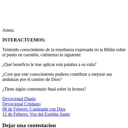
Amen.
INTERACTUEMOS:
Teniendo conocimiento de la enseñanza expresada en la Biblia sobre
el punto en cuestión, cuéntenos lo siguiente:
¿Qué beneficio le trae aplicar esta palabra a su vida?
¿Cree que este conocimiento pudiera contribuir a mejorar sus
andanzas por el camino de Dios?
¿Tiene algún comentario final sobre la lectura?
Devocional Diario
Devocional Cristiano
Navegación
Entrada
08 de Febrero: Caminada con Dios
anterior:
Siguiente
12 de Febrero: Voz del Espíritu Santo
de
entrada:
entradas
Dejar una contestacion