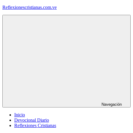
Saltar
Reflexionescristianas.com.ve
al
contenido
Reflexiones
Cristianas
y
Devocionales
Diarios
Navegación
Inicio
Devocional Diario
Reflexiones Cristianas