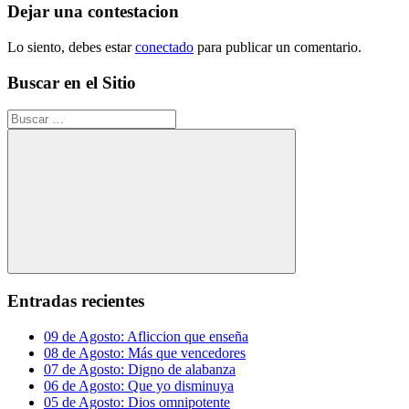
entradas
Dejar una contestacion
Lo siento, debes estar
conectado
para publicar un comentario.
Buscar en el Sitio
Buscar:
Buscar
Entradas recientes
09 de Agosto: Afliccion que enseña
08 de Agosto: Más que vencedores
07 de Agosto: Digno de alabanza
06 de Agosto: Que yo disminuya
05 de Agosto: Dios omnipotente