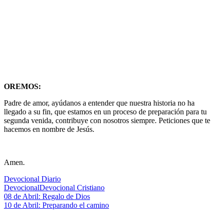
OREMOS:
Padre de amor, ayúdanos a entender que nuestra historia no ha
llegado a su fin, que estamos en un proceso de preparación para tu
segunda venida, contribuye con nosotros siempre. Peticiones que te
hacemos en nombre de Jesús.
Amen.
Devocional Diario
Devocional
Devocional Cristiano
Navegación
Entrada
08 de Abril: Regalo de Dios
anterior:
Siguiente
10 de Abril: Preparando el camino
de
entrada: