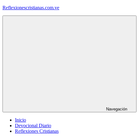
Saltar
Reflexionescristianas.com.ve
al
contenido
Reflexiones
Cristianas
y
Devocionales
Diarios
Navegación
Inicio
Devocional Diario
Reflexiones Cristianas