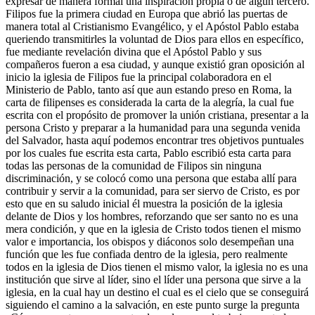
expresar de manera formal una inspiración propia o de algún tercero.
Filipos fue la primera ciudad en Europa que abrió las puertas de
manera total al Cristianismo Evangélico, y el Apóstol Pablo estaba
queriendo transmitirles la voluntad de Dios para ellos en específico,
fue mediante revelación divina que el Apóstol Pablo y sus
compañeros fueron a esa ciudad, y aunque existió gran oposición al
inicio la iglesia de Filipos fue la principal colaboradora en el
Ministerio de Pablo, tanto así que aun estando preso en Roma, la
carta de filipenses es considerada la carta de la alegría, la cual fue
escrita con el propósito de promover la unión cristiana, presentar a la
persona Cristo y preparar a la humanidad para una segunda venida
del Salvador, hasta aquí podemos encontrar tres objetivos puntuales
por los cuales fue escrita esta carta, Pablo escribió esta carta para
todas las personas de la comunidad de Filipos sin ninguna
discriminación, y se colocó como una persona que estaba allí para
contribuir y servir a la comunidad, para ser siervo de Cristo, es por
esto que en su saludo inicial él muestra la posición de la iglesia
delante de Dios y los hombres, reforzando que ser santo no es una
mera condición, y que en la iglesia de Cristo todos tienen el mismo
valor e importancia, los obispos y diáconos solo desempeñan una
función que les fue confiada dentro de la iglesia, pero realmente
todos en la iglesia de Dios tienen el mismo valor, la iglesia no es una
institución que sirve al líder, sino el líder una persona que sirve a la
iglesia, en la cual hay un destino el cual es el cielo que se conseguirá
siguiendo el camino a la salvación, en este punto surge la pregunta