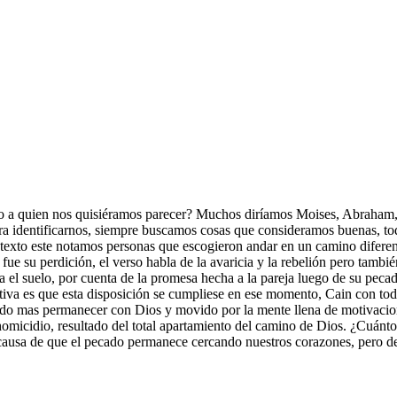
o o a quien nos quisiéramos parecer? Muchos diríamos Moises, Abraham,
identificarnos, siempre buscamos cosas que consideramos buenas, todav
n el texto este notamos personas que escogieron andar en un camino difer
o fue su perdición, el verso habla de la avaricia y la rebelión pero tamb
el suelo, por cuenta de la promesa hecha a la pareja luego de su pecado
tativa es que esta disposición se cumpliese en ese momento, Cain con to
o mas permanecer con Dios y movido por la mente llena de motivaciones 
omicidio, resultado del total apartamiento del camino de Dios. ¿Cuánt
causa de que el pecado permanece cercando nuestros corazones, pero 