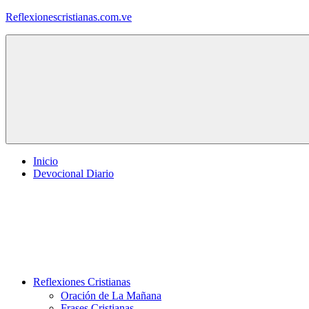
Saltar
Reflexionescristianas.com.ve
al
contenido
Reflexiones
Cristianas
y
Devocionales
Diarios
Inicio
Devocional Diario
Reflexiones Cristianas
Oración de La Mañana
Frases Cristianas