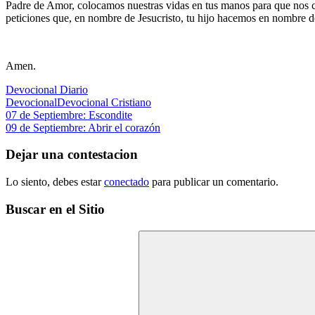
Padre de Amor, colocamos nuestras vidas en tus manos para que nos co
peticiones que, en nombre de Jesucristo, tu hijo hacemos en nombre d
Amen.
Devocional Diario
Devocional
Devocional Cristiano
Navegación
Entrada
07 de Septiembre: Escondite
anterior:
Siguiente
09 de Septiembre: Abrir el corazón
de
entrada:
entradas
Dejar una contestacion
Lo siento, debes estar
conectado
para publicar un comentario.
Buscar en el Sitio
Buscar: