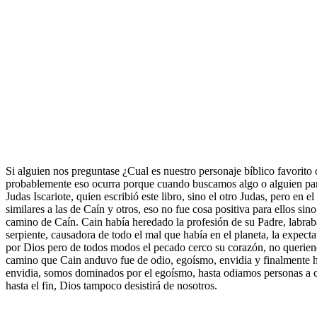
Si alguien nos preguntase ¿Cual es nuestro personaje bíblico favorit
probablemente eso ocurra porque cuando buscamos algo o alguien para 
Judas Iscariote, quien escribió este libro, sino el otro Judas, pero e
similares a las de Caín y otros, eso no fue cosa positiva para ellos sin
camino de Caín. Cain había heredado la profesión de su Padre, labraba 
serpiente, causadora de todo el mal que había en el planeta, la expec
por Dios pero de todos modos el pecado cerco su corazón, no queriend
camino que Cain anduvo fue de odio, egoísmo, envidia y finalmente h
envidia, somos dominados por el egoísmo, hasta odiamos personas a 
hasta el fin, Dios tampoco desistirá de nosotros.