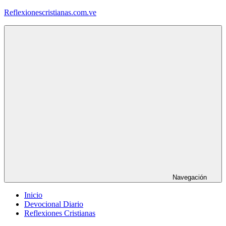
Saltar
Reflexionescristianas.com.ve
al
contenido
Reflexiones
Cristianas
y
Devocionales
Diarios
Navegación
Inicio
Devocional Diario
Reflexiones Cristianas