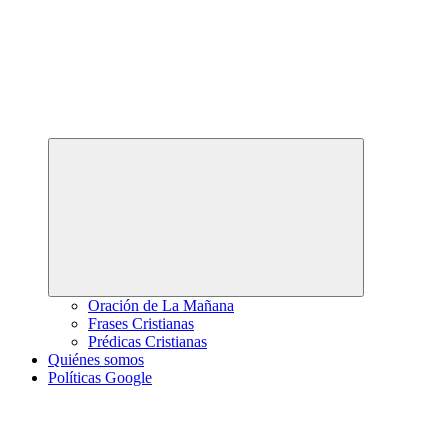
Abrir
el
menú
hijo
Oración de La Mañana
Frases Cristianas
Prédicas Cristianas
Quiénes somos
Políticas Google