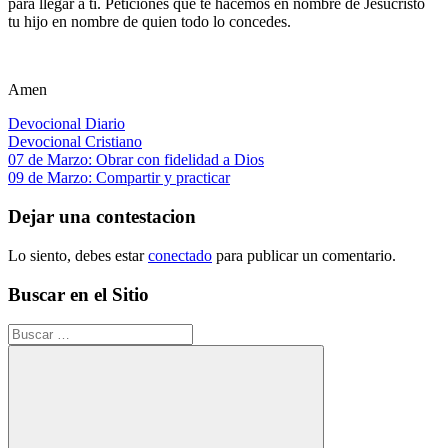
para llegar a ti. Peticiones que te hacemos en nombre de Jesucristo
tu hijo en nombre de quien todo lo concedes.
Amen
Devocional Diario
Devocional Cristiano
Navegación
Entrada
07 de Marzo: Obrar con fidelidad a Dios
anterior:
Siguiente
09 de Marzo: Compartir y practicar
de
entrada:
entradas
Dejar una contestacion
Lo siento, debes estar
conectado
para publicar un comentario.
Buscar en el Sitio
Buscar: