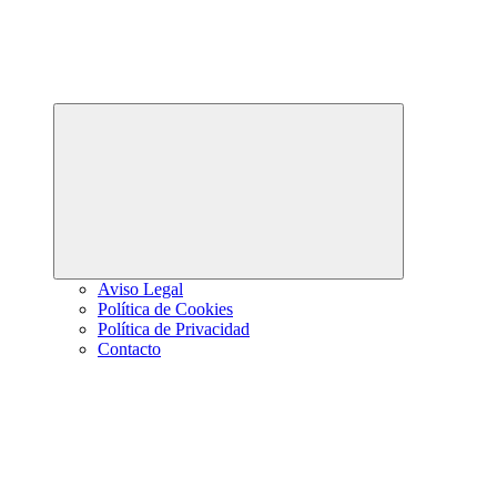
Abrir
el
menú
hijo
Aviso Legal
Política de Cookies
Política de Privacidad
Contacto