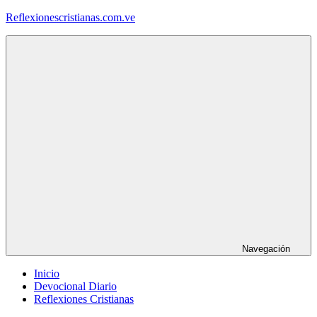
Saltar
Reflexionescristianas.com.ve
al
contenido
Reflexiones
Cristianas
y
Devocionales
Diarios
Navegación
Inicio
Devocional Diario
Reflexiones Cristianas