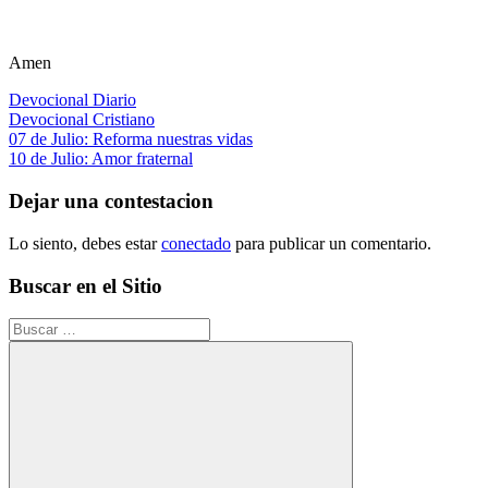
Amen
Devocional Diario
Devocional Cristiano
Navegación
Entrada
07 de Julio: Reforma nuestras vidas
anterior:
Siguiente
10 de Julio: Amor fraternal
de
entrada:
entradas
Dejar una contestacion
Lo siento, debes estar
conectado
para publicar un comentario.
Buscar en el Sitio
Buscar: