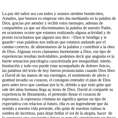
La paz del sañor sea con todos y seamos siembre bendecidos,
Amados, que buenos es empezar otro dia meditando en la palabra de
Dios, gracias por atender y recibir estos mensajes, ademas de
compartirlos ya que asi disceminamos la palabra de nuestro Padre,
en ocasiones ocurre que estamos realizando alguna actividad y de
pronto escuchamos que alguien nos dice: <Dios te bendiga y te
guarde> esas palabras nos indican que estamos andando por el
camino correcto, de alimentarnos de la palabra y contribuir a la obra
de Dios. Algunas veces clamamos fuertemente a Dios, ese tipo de
experiencias resultan inolvidables, podemos decir que angustia es la
fuerte sensacion psicologica caracterizada por inseguridad, miedo,
frustración y todo eso puede estar acompañado de dolores fisicos,
las palabras del texto de hoy fueron pronunciadas cuando Dios libro
a David de las manos de sus enemigos, el sentimiento de alivio y
gratitud invadio su corazon, el consiguio entender el plan de Dios
pero antes tuvo que caminar por la fe, debido a que todo grito que
sale del alma humana llega aç trono de Dios. David al compartir su
experiencia de libramiento, el pretendio llenar el corazon de
esperanza, la esperanza cristiana no significa apenas un tipo de
expectativa con relacion al futuro, ella es un ingresdiente que da
sentido a nuestra vida presente, ella quita de nuestras rutinas la
sombra de incerteza, para dejar brillar el sol de la alegria, hacer de
la esperanza una expectativa futura es tornarla simplemente un deseo