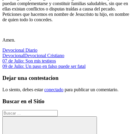
puedan complementarse y constituir familias saludables, sin que en
ellas existan conflictos o disputas traídas a causa del pecado.
Peticiones que hacemos en nombre de Jesucristo tu hijo, en nombre
de quien todo lo concedes.
Amen.
Devocional Diario
Devocional
Devocional Cristiano
Navegación
Entrada
07 de Julio: Son mis testigos
anterior:
Siguiente
09 de Julio: Un paso en falso puede ser fatal
de
entrada:
entradas
Dejar una contestacion
Lo siento, debes estar
conectado
para publicar un comentario.
Buscar en el Sitio
Buscar: