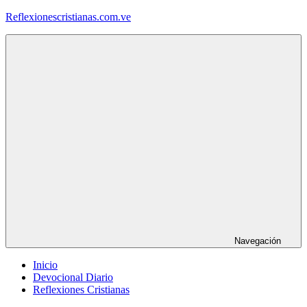
Saltar
Reflexionescristianas.com.ve
al
contenido
Reflexiones
Cristianas
y
Devocionales
Diarios
Navegación
Inicio
Devocional Diario
Reflexiones Cristianas