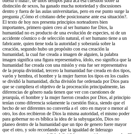
buena o mala?, de unos tiempos para acá esa cuestión sobre la
distinción de sexos, ha ganado mucha notoriedad y discusiones
dentro y fuera de las aulas universitarias, pero en ese punto surge la
pregunta ¿Cómo el cristiano debe posicionarse ante esa situación?.
El texto de hoy nos presenta principios norteadores bien
importantes, primero quien creo al ser humano fue Dios, la
humanidad no es producto de una evolución de especies, ni de un
accidente cósmico o de selección natural, el ser humano tiene a un
fabricante, quien tiene toda la autoridad y soberanía sobre la
creación, segundo hubo un propósito con esa creación la
humanidad, la cual fue creada a imagen de alguien, la palabra
imagen significa una figura representativa, ídolo, eso significa que la
humanidad fue creada con una misión y esta fue ser representativa
de la propia divinidad, tercero la humanidad fue creada en dos tipos,
varón y hembra, el hombre y la mujer fueron los tipos en los cuales
se dividió la humanidad, dicha división fue ordenada por Dios para
que se cumpliera el objetivo de la procreación principalmente, las
diferencias de género nada tienen que ver con cuestiones de
jerarquía, el hombre y la mujer fueron creados por Dios, al principio
tenían como diferencia solamente la cuestión física, siendo que el
hecho de ser diferentes no convertía a el otro en mayor o menor al
otro, los dos recibieron de Dios la misma autoridad, el mismo poder
para gobernar no es bíblica la idea de la subyugación, Dios no
planeo dentro de la humanidad que un tipo de genero fuere mayor
que el otro, y solo recordando que la igualdad de liderazgo