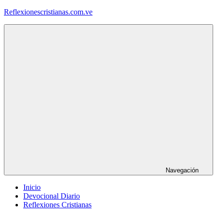
Saltar
Reflexionescristianas.com.ve
al
contenido
Reflexiones
Cristianas
y
Devocionales
Diarios
Navegación
Inicio
Devocional Diario
Reflexiones Cristianas