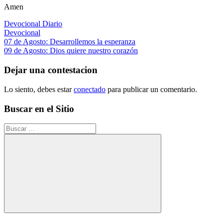
Amen
Devocional Diario
Devocional
Navegación
Entrada
07 de Agosto: Desarrollemos la esperanza
anterior:
Siguiente
09 de Agosto: Dios quiere nuestro corazón
de
entrada:
entradas
Dejar una contestacion
Lo siento, debes estar
conectado
para publicar un comentario.
Buscar en el Sitio
Buscar:
Buscar