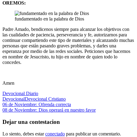
OREMOS:
fundamentado en la palabra de Dios
Padre Amado, bendicenos siempre para alcanzar los objetivos con
las cualidades de paciencia, perseverancia y fe, autorizarnos para
continuar compartiendo este tipo de materiales y alcanzando muchas
personas que están pasando graves problemas, y darles una
esperanza por medio de las redes sociales. Peticiones que hacemos
en nombre de Jesucristo, tu hijo en nombre de quien todo lo
concedes.
Amen
Devocional Diario
Devocional
Devocional Cristiano
Navegación
Entrada
06 de Noviembre: Ofrenda correcta
anterior:
Siguiente
08 de Noviembre: Dios operará en nuestro favor
de
entrada:
entradas
Dejar una contestacion
Lo siento, debes estar
conectado
para publicar un comentario.