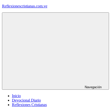
Saltar
Reflexionescristianas.com.ve
al
contenido
Reflexiones
Cristianas
y
Devocionales
Diarios
Navegación
Inicio
Devocional Diario
Reflexiones Cristianas