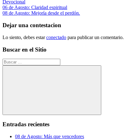
Devocional
Navegación
Entrada
06 de Agosto: Claridad espiritual
anterior:
Siguiente
08 de Agosto: Mejoría desde el perdón.
de
entrada:
entradas
Dejar una contestacion
Lo siento, debes estar
conectado
para publicar un comentario.
Buscar en el Sitio
Buscar:
Buscar
Entradas recientes
08 de Agosto: Más que vencedores