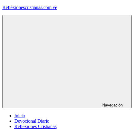
Saltar
Reflexionescristianas.com.ve
al
contenido
Reflexiones
Cristianas
y
Devocionales
Diarios
Navegación
Inicio
Devocional Diario
Reflexiones Cristianas