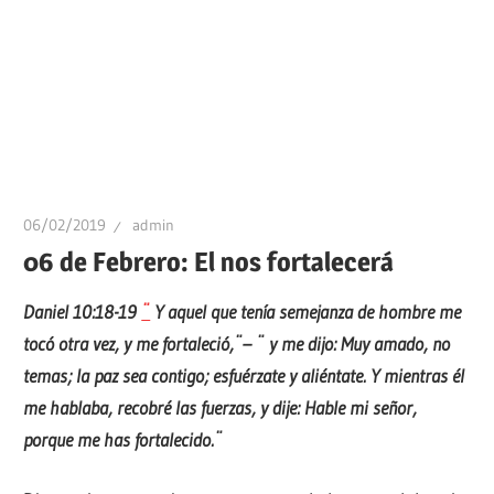
06/02/2019
admin
06 de Febrero: El nos fortalecerá
Daniel 10:18-19
¨
Y aquel que tenía semejanza de hombre me
tocó otra vez, y me fortaleció,¨
– ¨
y me dijo: Muy amado, no
temas; la paz sea contigo; esfuérzate y aliéntate. Y mientras él
me hablaba, recobré las fuerzas, y dije: Hable mi señor,
porque me has fortalecido.¨