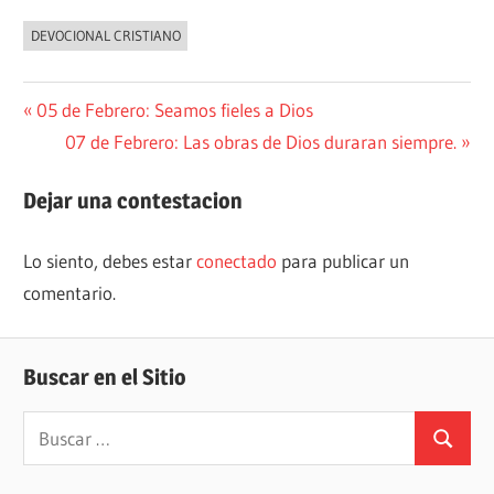
DEVOCIONAL CRISTIANO
Navegación
Entrada
05 de Febrero: Seamos fieles a Dios
anterior:
Siguiente
07 de Febrero: Las obras de Dios duraran siempre.
de
entrada:
entradas
Dejar una contestacion
Lo siento, debes estar
conectado
para publicar un
comentario.
Buscar en el Sitio
Buscar:
Buscar