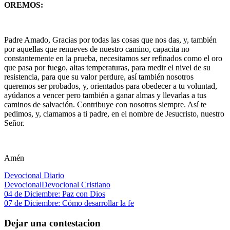
OREMOS:
Padre Amado, Gracias por todas las cosas que nos das, y, también
por aquellas que renueves de nuestro camino, capacita no
constantemente en la prueba, necesitamos ser refinados como el oro
que pasa por fuego, altas temperaturas, para medir el nivel de su
resistencia, para que su valor perdure, así también nosotros
queremos ser probados, y, orientados para obedecer a tu voluntad,
ayúdanos a vencer pero también a ganar almas y llevarlas a tus
caminos de salvación. Contribuye con nosotros siempre. Así te
pedimos, y, clamamos a ti padre, en el nombre de Jesucristo, nuestro
Señor.
Amén
Devocional Diario
Devocional
Devocional Cristiano
Navegación
Entrada
04 de Diciembre: Paz con Dios
anterior:
Siguiente
07 de Diciembre: Cómo desarrollar la fe
de
entrada:
entradas
Dejar una contestacion