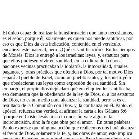
El único capaz de realizar la transformación que tanto necesitamos,
es el señor, porque él, solamente, es quien nos puede santificar, por
eso es que Dios da esta indicación, contenida en el versículo,
encabeza este material, pero: ¿Qué es santificación?. En los tiempos
de Moisés, Dios le entregó a los israelitas: leyes, y, estatutos para
que ellos pudiesen vivir en santidad, en la cultura de la época
naciones vecinas practicaban la idolatría, la inmoralidad, rituales
paganos, y, otras prácticas que ofenden a Dios, por tal motivo Dios
separó al pueblo de Israel, como un pueblo santo, y, los instruyó a
que obedecieran sus leyes como expresión de esa santidad. Sin
embargo, el propio dios dejó claro qué era él quien los santificaba,
eso demuestra que la obediencia de la ley de Dios, o, a los estatutos
de Dios, no es un medio para alcanzar la santidad, pero: sí es el
resultado de la Comunión con Dios, y, la confianza en él. Pablo, el
apóstol, refuerza esa verdad, al afirmar la carta a los Gálatas 5:6
¨porque en Cristo Jesús ni la circuncisión vale algo, ni la
incircuncisión, sino la fe que obra por el amor.¨, En otras palabras
Pablo expresa: que ninguna acción que realicemos nos hará alcanzar
el favor de Dios, solamente la fe, y, las obras de amor, esto implica
tener una fe activa, pues por el amor se realizan buenas obras, no