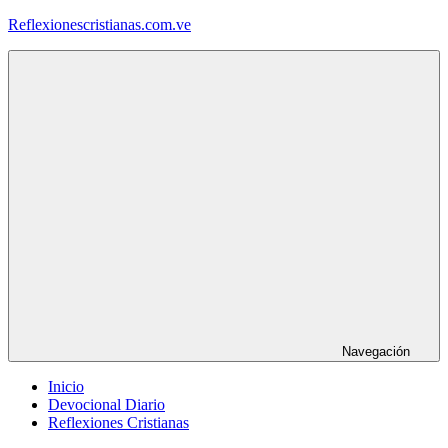
Saltar
Reflexionescristianas.com.ve
al
contenido
Reflexiones
Cristianas
y
Devocionales
Diarios
Navegación
Inicio
Devocional Diario
Reflexiones Cristianas