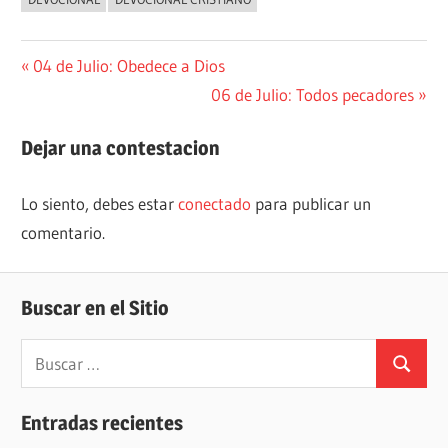
Navegación
Entrada
04 de Julio: Obedece a Dios
anterior:
Siguiente
06 de Julio: Todos pecadores
de
entrada:
entradas
Dejar una contestacion
Lo siento, debes estar
conectado
para publicar un
comentario.
Buscar en el Sitio
Buscar:
Buscar
Entradas recientes