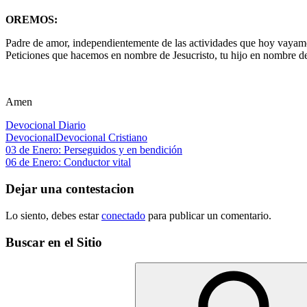
OREMOS:
Padre de amor, independientemente de las actividades que hoy vayamos
Peticiones que hacemos en nombre de Jesucristo, tu hijo en nombre d
Amen
Devocional Diario
Devocional
Devocional Cristiano
Navegación
Entrada
03 de Enero: Perseguidos y en bendición
anterior:
Siguiente
06 de Enero: Conductor vital
de
entrada:
entradas
Dejar una contestacion
Lo siento, debes estar
conectado
para publicar un comentario.
Buscar en el Sitio
Buscar: