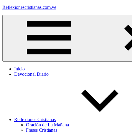
Saltar
Reflexionescristianas.com.ve
al
contenido
Reflexiones
Cristianas
y
Devocionales
Diarios
Inicio
Devocional Diario
Reflexiones Cristianas
Oración de La Mañana
Frases Cristianas