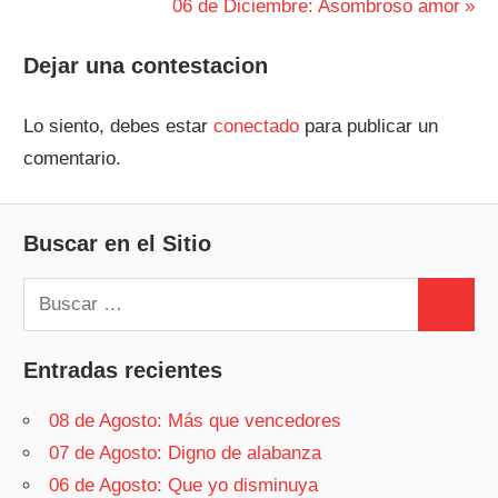
anterior:
Siguiente
06 de Diciembre: Asombroso amor
de
entrada:
entradas
Dejar una contestacion
Lo siento, debes estar
conectado
para publicar un
comentario.
Buscar en el Sitio
Buscar:
Buscar
Entradas recientes
08 de Agosto: Más que vencedores
07 de Agosto: Digno de alabanza
06 de Agosto: Que yo disminuya