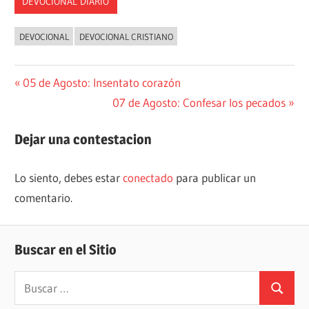
DEVOCIONAL DIARIO
DEVOCIONAL
DEVOCIONAL CRISTIANO
Navegación
Entrada
05 de Agosto: Insentato corazón
anterior:
Siguiente
07 de Agosto: Confesar los pecados
de
entrada:
entradas
Dejar una contestacion
Lo siento, debes estar
conectado
para publicar un
comentario.
Buscar en el Sitio
Buscar:
Buscar