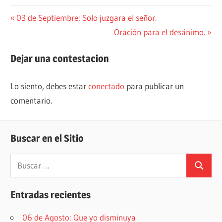
Navegación
Entrada
03 de Septiembre: Solo juzgara el señor.
anterior:
Siguiente
Oración para el desánimo.
de
entrada:
entradas
Dejar una contestacion
Lo siento, debes estar
conectado
para publicar un
comentario.
Buscar en el Sitio
Buscar:
Buscar
Entradas recientes
06 de Agosto: Que yo disminuya