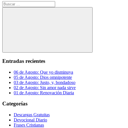
Buscar:
Buscar
Entradas recientes
06 de Agosto: Que yo disminuya
05 de Agosto: Dios omnipotente
03 de Agosto: Justo, y, bondadoso
02 de Agosto: Sin amor nada sirve
01 de Agosto: Renovación Diaria
Categorías
Descargas Gratuitas
Devocional Diario
Frases Cristianas