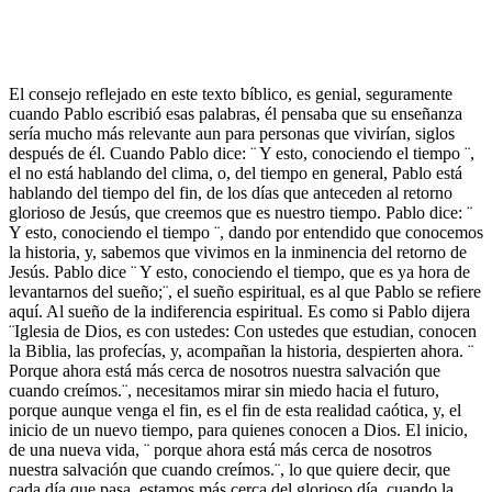
El consejo reflejado en este texto bíblico, es genial, seguramente
cuando Pablo escribió esas palabras, él pensaba que su enseñanza
sería mucho más relevante aun para personas que vivirían, siglos
después de él. Cuando Pablo dice: ¨ Y esto, conociendo el tiempo ¨,
el no está hablando del clima, o, del tiempo en general, Pablo está
hablando del tiempo del fin, de los días que anteceden al retorno
glorioso de Jesús, que creemos que es nuestro tiempo. Pablo dice: ¨
Y esto, conociendo el tiempo ¨, dando por entendido que conocemos
la historia, y, sabemos que vivimos en la inminencia del retorno de
Jesús. Pablo dice ¨ Y esto, conociendo el tiempo, que es ya hora de
levantarnos del sueño;¨, el sueño espiritual, es al que Pablo se refiere
aquí. Al sueño de la indiferencia espiritual. Es como si Pablo dijera
¨Iglesia de Dios, es con ustedes: Con ustedes que estudian, conocen
la Biblia, las profecías, y, acompañan la historia, despierten ahora. ¨
Porque ahora está más cerca de nosotros nuestra salvación que
cuando creímos.¨, necesitamos mirar sin miedo hacia el futuro,
porque aunque venga el fin, es el fin de esta realidad caótica, y, el
inicio de un nuevo tiempo, para quienes conocen a Dios. El inicio,
de una nueva vida, ¨ porque ahora está más cerca de nosotros
nuestra salvación que cuando creímos.¨, lo que quiere decir, que
cada día que pasa, estamos más cerca del glorioso día, cuando la