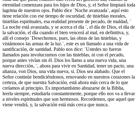
eternidad comenzara para los hijos de Dios, y, el Señor limpiará toda
lagrima de nuestros ojos. Pablo dice ¨Noche avanzada¨, aquí esto
tiene relación con ese tiempo de oscuridad, de tinieblas morales,
tinieblas espirituales, esa realidad presente de pecado, de maldad, ¨
La noche está avanzada, y se acerca el día ¨, el día de Dios, el día de
la salvación, el día cuando el bien vencerá al mal, en definitiva, y,
allí el consejo ¨Desechemos, pues, las obras de las tinieblas, y
vistámonos las armas de la luz.¨, este es un llamado a una vida de
santificación, de santidad. Pablo nos dice: ¨Ustedes no fueron
llamados para involucrarnos con las tinieblas, ni con el pecado,
porque antes vivían sin él. Dios los llamo a una nueva vida, una
nueva dirección, ¨, ahora para vivir en Santidad, tener un pacto, una
alianza, von Dios, una vida nueva, si. Dios sea alabado. Que el
Señor continúe bendiciéndonos, renovando en nuestros corazones la
certeza, de que nuestra Salvación, está ahora más cerca de lo que
creíamos al principio. Es importantísimo abrazarse de la Biblia,
leerla siempre, estudiarla constantemente, porque ello nos va a llevar
a niveles espirituales que son hermosos. Recordemos, que aquel que
viene vendrá, y, la salvación está más cerca que nunca.