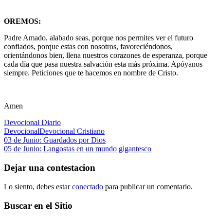
OREMOS:
Padre Amado, alabado seas, porque nos permites ver el futuro
confiados, porque estas con nosotros, favoreciéndonos,
orientándonos bien, llena nuestros corazones de esperanza, porque
cada día que pasa nuestra salvación esta más próxima. Apóyanos
siempre. Peticiones que te hacemos en nombre de Cristo.
Amen
Devocional Diario
Devocional
Devocional Cristiano
Navegación
Entrada
03 de Junio: Guardados por Dios
anterior:
Siguiente
05 de Junio: Langostas en un mundo gigantesco
de
entrada:
entradas
Dejar una contestacion
Lo siento, debes estar
conectado
para publicar un comentario.
Buscar en el Sitio