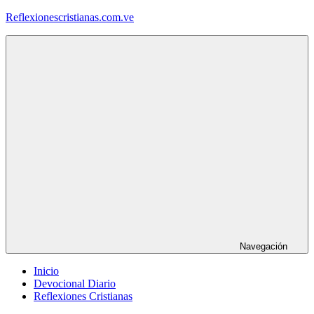
Saltar
Reflexionescristianas.com.ve
al
contenido
Reflexiones
Cristianas
y
Devocionales
Diarios
Navegación
Inicio
Devocional Diario
Reflexiones Cristianas