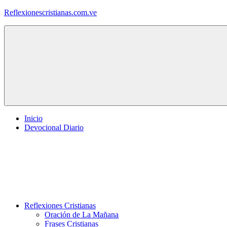
Saltar
Reflexionescristianas.com.ve
al
contenido
Reflexiones
Cristianas
y
Devocionales
Diarios
Inicio
Devocional Diario
Reflexiones Cristianas
Oración de La Mañana
Frases Cristianas