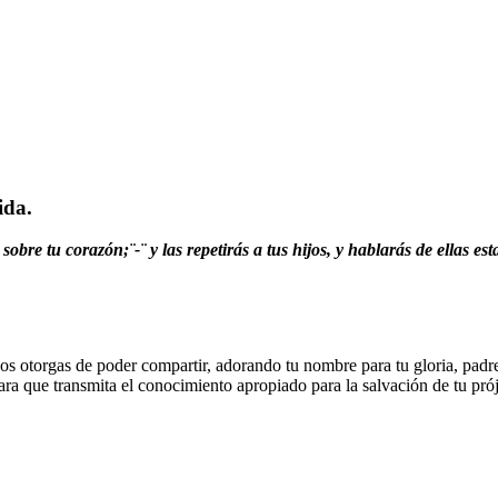
ida.
bre tu corazón;¨-¨ y las repetirás a tus hijos, y hablarás de ellas es
 nos otorgas de poder compartir, adorando tu nombre para tu gloria, pad
ara que transmita el conocimiento apropiado para la salvación de tu pró