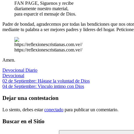
FAN PAGE, Siguenos y recibe
diariamente nuestro material,
para esparcir el mensaje de Dios.
Padre de bondad, agradecemos por todas las bendiciones que nos otorg
mediante tu palabra a ser mejores padres y lideres del hogar. Peticio
https://reflexionescristianas.com.ve//
Amen.
Devocional Diario
Devocional
Navegación
Entrada
02 de Septiembre: Hágase la voluntad de Dios
anterior:
Siguiente
04 de Septiembre: Vinculo intimo con Dios
de
entrada:
entradas
Dejar una contestacion
Lo siento, debes estar
conectado
para publicar un comentario.
Buscar en el Sitio
Buscar: