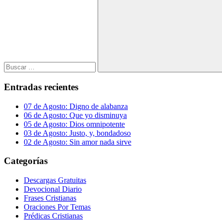
Buscar
Entradas recientes
07 de Agosto: Digno de alabanza
06 de Agosto: Que yo disminuya
05 de Agosto: Dios omnipotente
03 de Agosto: Justo, y, bondadoso
02 de Agosto: Sin amor nada sirve
Categorías
Descargas Gratuitas
Devocional Diario
Frases Cristianas
Oraciones Por Temas
Prédicas Cristianas