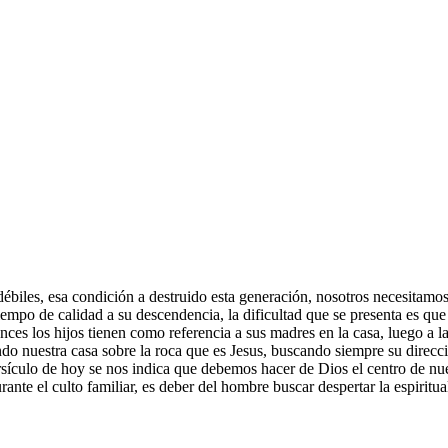
biles, esa condición a destruido esta generación, nosotros necesitamos
 tiempo de calidad a su descendencia, la dificultad que se presenta es q
ces los hijos tienen como referencia a sus madres en la casa, luego a las
 nuestra casa sobre la roca que es Jesus, buscando siempre su direcció
rsículo de hoy se nos indica que debemos hacer de Dios el centro de nues
nte el culto familiar, es deber del hombre buscar despertar la espiritual