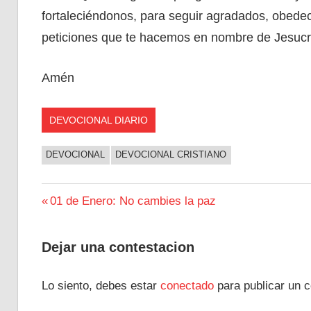
fortaleciéndonos, para seguir agradados, obede
peticiones que te hacemos en nombre de Jesucri
Amén
DEVOCIONAL DIARIO
DEVOCIONAL
DEVOCIONAL CRISTIANO
Navegación
Entrada
01 de Enero: No cambies la paz
anterior:
de
Dejar una contestacion
entradas
Lo siento, debes estar
conectado
para publicar un c