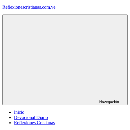
Saltar
Reflexionescristianas.com.ve
al
contenido
Reflexiones
Cristianas
y
Devocionales
Diarios
Navegación
Inicio
Devocional Diario
Reflexiones Cristianas