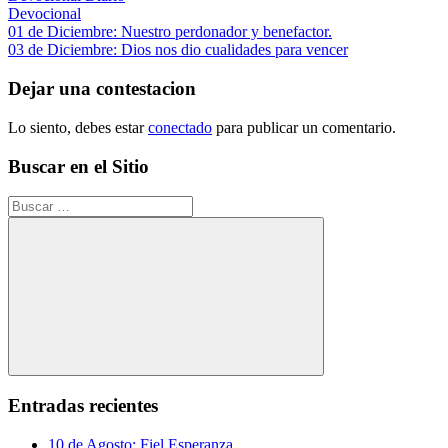
Devocional
Navegación
Entrada
01 de Diciembre: Nuestro perdonador y benefactor.
anterior:
Siguiente
03 de Diciembre: Dios nos dio cualidades para vencer
de
entrada:
entradas
Dejar una contestacion
Lo siento, debes estar
conectado
para publicar un comentario.
Buscar en el Sitio
Buscar:
Buscar
Entradas recientes
10 de Agosto: Fiel Esperanza